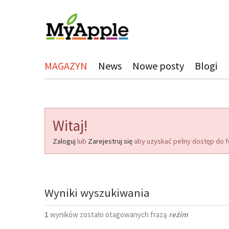
MAGAZYN
News
Nowe posty
Blogi
Witaj!
Zaloguj
lub
Zarejestruj się
aby uzyskać pełny dostęp do f
Wyniki wyszukiwania
1
wyników zostało otagowanych frazą
reżim