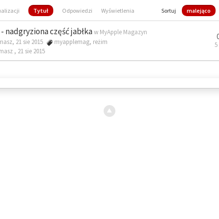
ualizacji
Tytuł
Odpowiedzi
Wyświetlenia
Sortuj
malejąco
- nadgryziona część jabłka
w
MyApple Magazyn
masz, 21 sie 2015
myapplemag
,
reżim
5
omasz ,
21 sie 2015