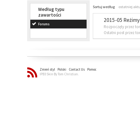
Sortuj według
ostatniej akt
Według typu
zawartości
2015-05 Reżimy 
Forums
Rozpoczęty przez to
Ostatni post przez t
Zmień styl
Polski
Contact Us
Pomoc
IPB3 Skin By Tom Christian.