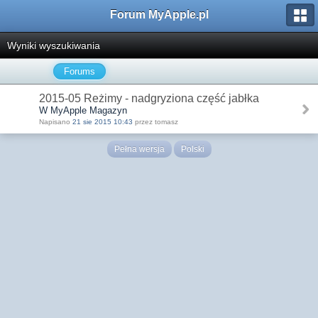
Forum MyApple.pl
Wyniki wyszukiwania
Forums
2015-05 Reżimy - nadgryziona część jabłka
W MyApple Magazyn
Napisano
21 sie 2015 10:43
przez tomasz
Pełna wersja
Polski