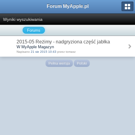
Forum MyApple.pl
Wyniki wyszukiwania
Forums
2015-05 Reżimy - nadgryziona część jabłka
W MyApple Magazyn
Napisano
21 sie 2015 10:43
przez tomasz
Pełna wersja
Polski