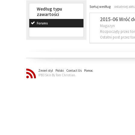
Sortuj według
ostatniej akt
Według typu
zawartości
2015-06 Wróć d
Forums
Magazyn
Rozpoczęty przez to
Ostatni post przez t
Zmień styl
Polski
Contact Us
Pomoc
IPB3 Skin By Tom Christian.