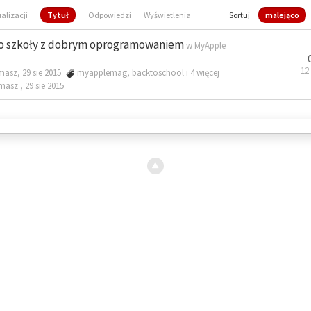
ualizacji
Tytuł
Odpowiedzi
Wyświetlenia
Sortuj
malejąco
o szkoły z dobrym oprogramowaniem
w
MyApple
12
masz, 29 sie 2015
myapplemag
,
backtoschool
i 4 więcej
omasz ,
29 sie 2015