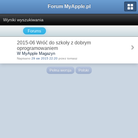
Forum MyApple.pl
Wyniki wyszukiwania
Forums
2015-06 Wróć do szkoły z dobrym
oprogramowaniem
W MyApple Magazyn
Napisano
29 sie 2015 22:20
przez tomasz
Pełna wersja
Polski