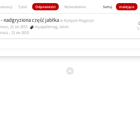
ualizacji
Tytuł
Odpowiedzi
Wyświetlenia
Sortuj
malejąco
- nadgryziona część jabłka
w
MyApple Magazyn
masz, 21 sie 2015
myapplemag
,
reżim
5
omasz ,
21 sie 2015