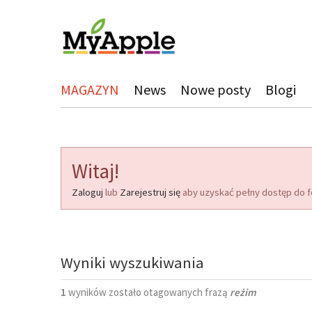
MAGAZYN
News
Nowe posty
Blogi
Witaj!
Zaloguj
lub
Zarejestruj się
aby uzyskać pełny dostęp do f
Wyniki wyszukiwania
1
wyników zostało otagowanych frazą
reżim