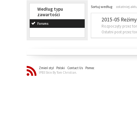
Sortuj według
ostatniej akt
Według typu
zawartości
2015-05 Reżimy 
Forums
Rozpoczęty przez to
Ostatni post przez t
Zmień styl
Polski
Contact Us
Pomoc
IPB3 Skin By Tom Christian.