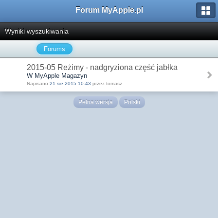
Forum MyApple.pl
Wyniki wyszukiwania
Forums
2015-05 Reżimy - nadgryziona część jabłka
W MyApple Magazyn
Napisano
21 sie 2015 10:43
przez tomasz
Pełna wersja
Polski