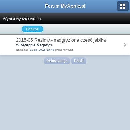
Forum MyApple.pl
Wyniki wyszukiwania
Forums
2015-05 Reżimy - nadgryziona część jabłka
W MyApple Magazyn
Napisano
21 sie 2015 10:43
przez tomasz
Pełna wersja
Polski