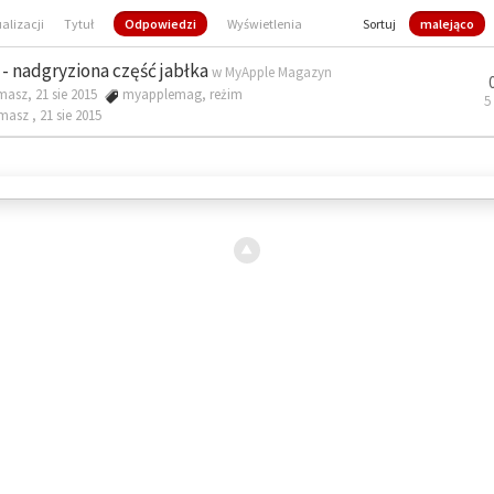
ualizacji
Tytuł
Odpowiedzi
Wyświetlenia
Sortuj
malejąco
- nadgryziona część jabłka
w
MyApple Magazyn
masz, 21 sie 2015
myapplemag
,
reżim
5
omasz ,
21 sie 2015