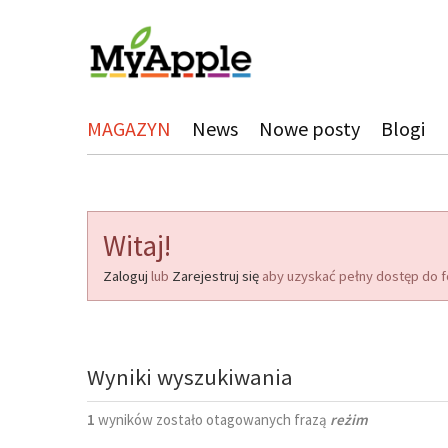
MAGAZYN
News
Nowe posty
Blogi
Witaj!
Zaloguj
lub
Zarejestruj się
aby uzyskać pełny dostęp do f
Wyniki wyszukiwania
1
wyników zostało otagowanych frazą
reżim