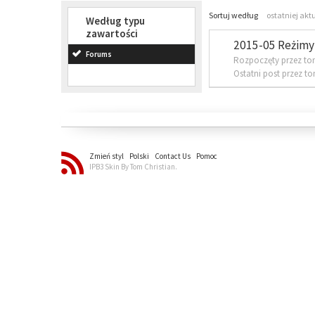
Sortuj według
ostatniej akt
Według typu
zawartości
2015-05 Reżimy 
Forums
Rozpoczęty przez to
Ostatni post przez t
Zmień styl
Polski
Contact Us
Pomoc
IPB3 Skin By Tom Christian.