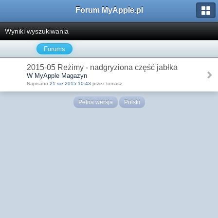
Forum MyApple.pl
Wyniki wyszukiwania
Forums
2015-05 Reżimy - nadgryziona część jabłka
W MyApple Magazyn
Napisano
21 sie 2015 10:43
przez tomasz
Pełna wersja
Polski