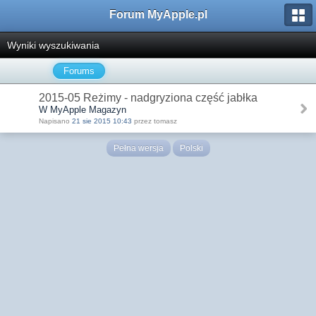
Forum MyApple.pl
Wyniki wyszukiwania
Forums
2015-05 Reżimy - nadgryziona część jabłka
W MyApple Magazyn
Napisano
21 sie 2015 10:43
przez tomasz
Pełna wersja
Polski