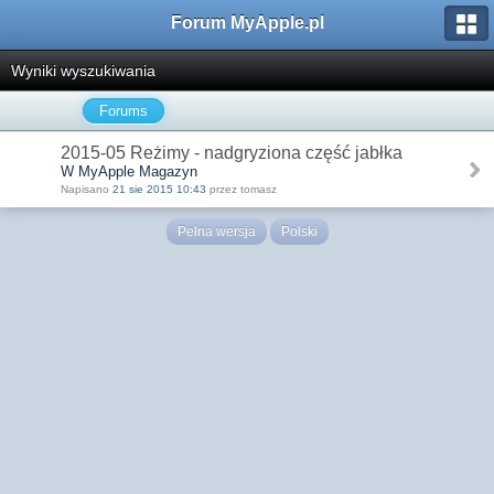
Forum MyApple.pl
Wyniki wyszukiwania
Forums
2015-05 Reżimy - nadgryziona część jabłka
W MyApple Magazyn
Napisano
21 sie 2015 10:43
przez tomasz
Pełna wersja
Polski