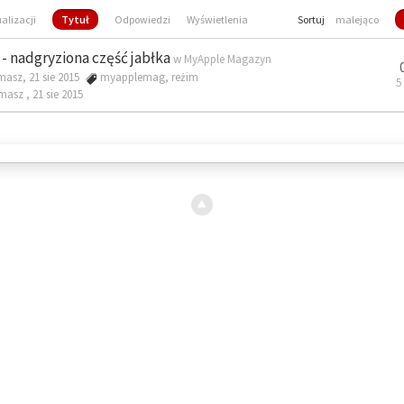
ualizacji
Tytuł
Odpowiedzi
Wyświetlenia
Sortuj
malejąco
- nadgryziona część jabłka
w
MyApple Magazyn
masz, 21 sie 2015
myapplemag
,
reżim
5
omasz ,
21 sie 2015