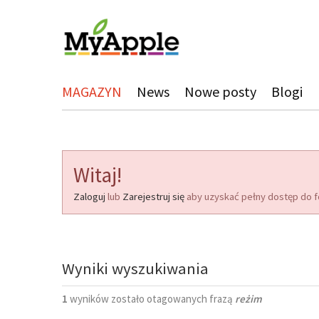
MAGAZYN
News
Nowe posty
Blogi
Witaj!
Zaloguj
lub
Zarejestruj się
aby uzyskać pełny dostęp do f
Wyniki wyszukiwania
1
wyników zostało otagowanych frazą
reżim