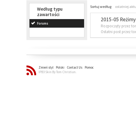
Sortuj według
ostatniej akt
Według typu
zawartości
2015-05 Reżimy 
Forums
Rozpoczęty przez to
Ostatni post przez t
Zmień styl
Polski
Contact Us
Pomoc
IPB3 Skin By Tom Christian.