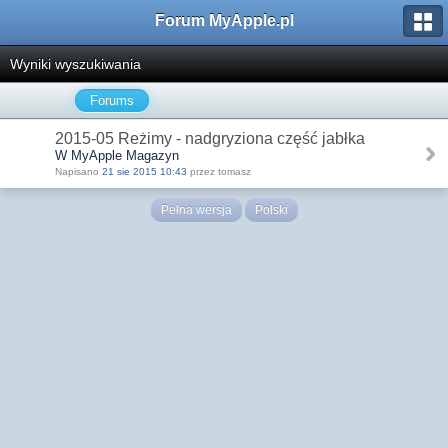
Forum MyApple.pl
Wyniki wyszukiwania
Forums
2015-05 Reżimy - nadgryziona część jabłka
W MyApple Magazyn
Napisano
21 sie 2015 10:43
przez tomasz
Pełna wersja
Polski