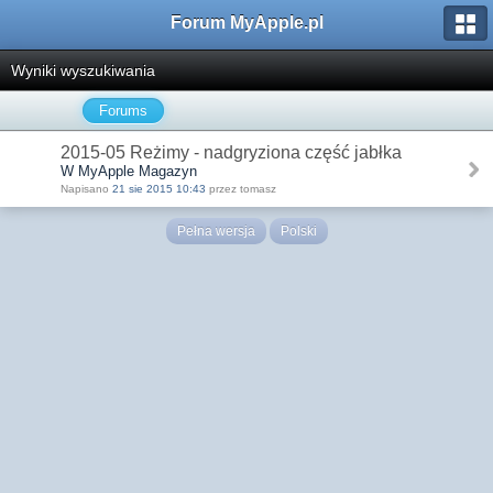
Forum MyApple.pl
Wyniki wyszukiwania
Forums
2015-05 Reżimy - nadgryziona część jabłka
W MyApple Magazyn
Napisano
21 sie 2015 10:43
przez tomasz
Pełna wersja
Polski