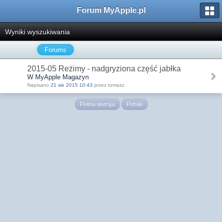
Forum MyApple.pl
Wyniki wyszukiwania
Forums
2015-05 Reżimy - nadgryziona część jabłka
W MyApple Magazyn
Napisano
21 sie 2015 10:43
przez tomasz
Pełna wersja
Polski