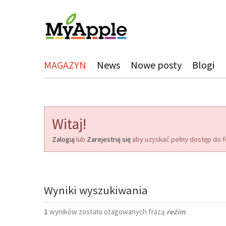
MAGAZYN
News
Nowe posty
Blogi
Witaj!
Zaloguj
lub
Zarejestruj się
aby uzyskać pełny dostęp do f
Wyniki wyszukiwania
1
wyników zostało otagowanych frazą
reżim