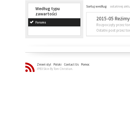
Sortuj według
ostatniej akt
Według typu
zawartości
2015-05 Reżimy 
Forums
Rozpoczęty przez to
Ostatni post przez t
Zmień styl
Polski
Contact Us
Pomoc
IPB3 Skin By Tom Christian.