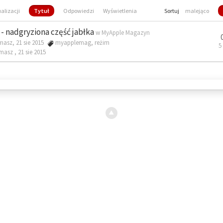
ualizacji
Tytuł
Odpowiedzi
Wyświetlenia
Sortuj
malejąco
- nadgryziona część jabłka
w
MyApple Magazyn
masz, 21 sie 2015
myapplemag
,
reżim
5
omasz ,
21 sie 2015