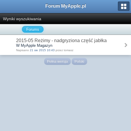
Forum MyApple.pl
Wyniki wyszukiwania
Forums
2015-05 Reżimy - nadgryziona część jabłka
W MyApple Magazyn
Napisano
21 sie 2015 10:43
przez tomasz
Pełna wersja
Polski