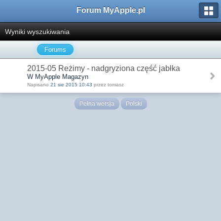
Forum MyApple.pl
Wyniki wyszukiwania
Forums
2015-05 Reżimy - nadgryziona część jabłka
W MyApple Magazyn
Napisano
21 sie 2015 10:43
przez tomasz
Pełna wersja
Polski