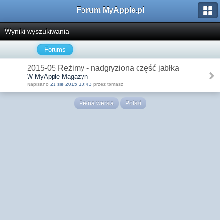
Forum MyApple.pl
Wyniki wyszukiwania
Forums
2015-05 Reżimy - nadgryziona część jabłka
W MyApple Magazyn
Napisano
21 sie 2015 10:43
przez tomasz
Pełna wersja
Polski