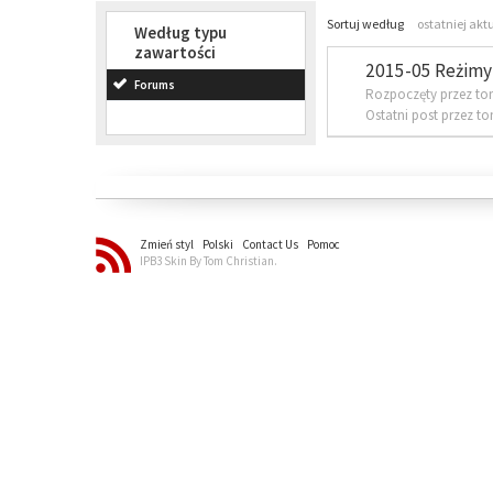
Sortuj według
ostatniej akt
Według typu
zawartości
2015-05 Reżimy 
Forums
Rozpoczęty przez to
Ostatni post przez t
Zmień styl
Polski
Contact Us
Pomoc
IPB3 Skin By Tom Christian.