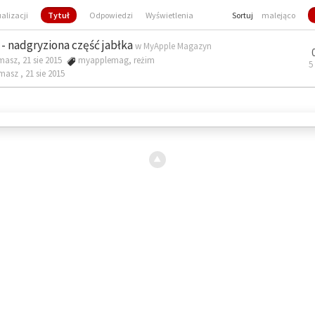
ualizacji
Tytuł
Odpowiedzi
Wyświetlenia
Sortuj
malejąco
- nadgryziona część jabłka
w
MyApple Magazyn
masz, 21 sie 2015
myapplemag
,
reżim
5
omasz ,
21 sie 2015