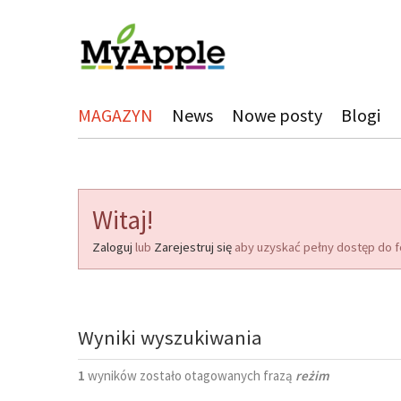
MAGAZYN
News
Nowe posty
Blogi
Witaj!
Zaloguj
lub
Zarejestruj się
aby uzyskać pełny dostęp do f
Wyniki wyszukiwania
1
wyników zostało otagowanych frazą
reżim