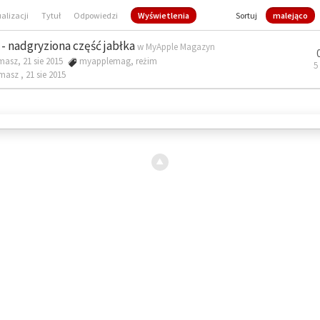
ualizacji
Tytuł
Odpowiedzi
Wyświetlenia
Sortuj
malejąco
- nadgryziona część jabłka
w
MyApple Magazyn
masz, 21 sie 2015
myapplemag
,
reżim
5
omasz ,
21 sie 2015