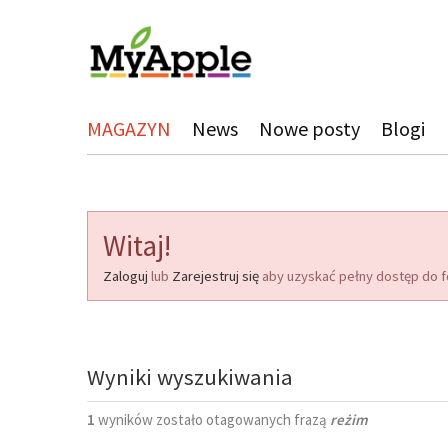
MAGAZYN
News
Nowe posty
Blogi
Witaj!
Zaloguj
lub
Zarejestruj się
aby uzyskać pełny dostęp do f
Wyniki wyszukiwania
1
wyników zostało otagowanych frazą
reżim