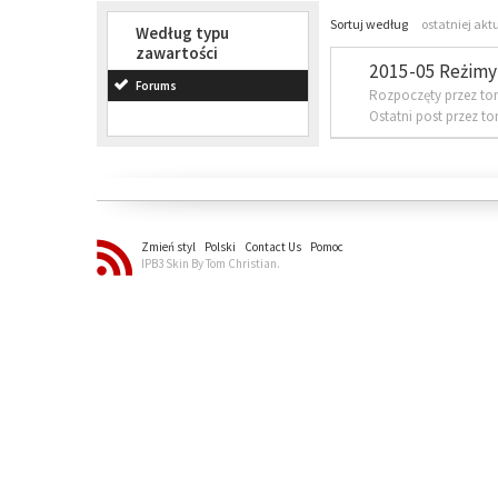
Sortuj według
ostatniej akt
Według typu
zawartości
2015-05 Reżimy 
Forums
Rozpoczęty przez to
Ostatni post przez t
Zmień styl
Polski
Contact Us
Pomoc
IPB3 Skin By Tom Christian.