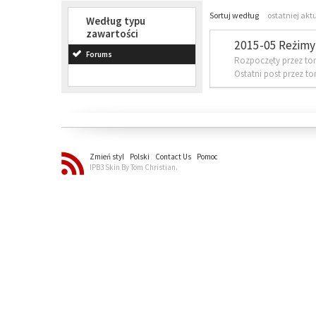
Sortuj według
ostatniej akt
Według typu
zawartości
2015-05 Reżimy 
Forums
Rozpoczęty przez to
Ostatni post przez t
Zmień styl
Polski
Contact Us
Pomoc
IPB3 Skin By Tom Christian.