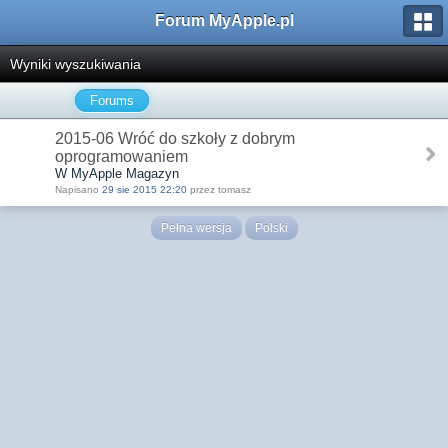
Forum MyApple.pl
Wyniki wyszukiwania
Forums
2015-06 Wróć do szkoły z dobrym
oprogramowaniem
W MyApple Magazyn
Napisano
29 sie 2015 22:20
przez tomasz
Pełna wersja
Polski