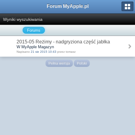
Forum MyApple.pl
Wyniki wyszukiwania
Forums
2015-05 Reżimy - nadgryziona część jabłka
W MyApple Magazyn
Napisano
21 sie 2015 10:43
przez tomasz
Pełna wersja
Polski