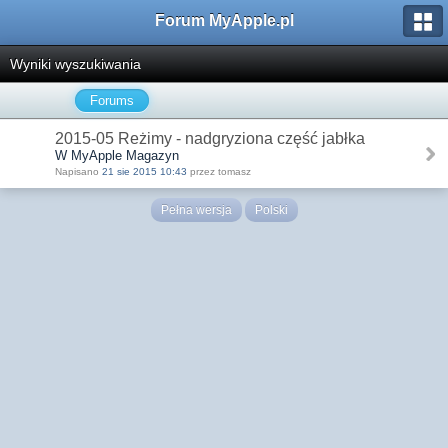
Forum MyApple.pl
Wyniki wyszukiwania
Forums
2015-05 Reżimy - nadgryziona część jabłka
W MyApple Magazyn
Napisano
21 sie 2015 10:43
przez tomasz
Pełna wersja
Polski