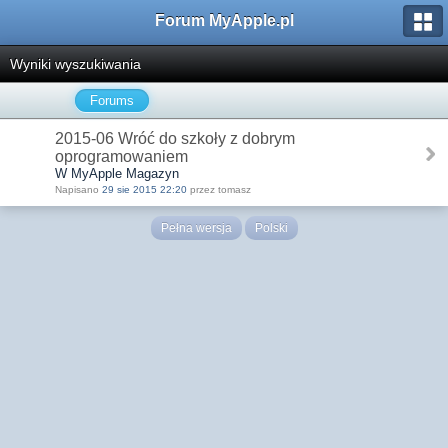
Forum MyApple.pl
Wyniki wyszukiwania
Forums
2015-06 Wróć do szkoły z dobrym
oprogramowaniem
W MyApple Magazyn
Napisano
29 sie 2015 22:20
przez tomasz
Pełna wersja
Polski