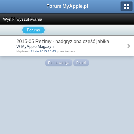
Forum MyApple.pl
Wyniki wyszukiwania
Forums
2015-05 Reżimy - nadgryziona część jabłka
W MyApple Magazyn
Napisano
21 sie 2015 10:43
przez tomasz
Pełna wersja
Polski