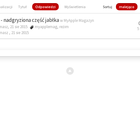
ualizacji
Tytuł
Odpowiedzi
Wyświetlenia
Sortuj
malejąco
- nadgryziona część jabłka
w
MyApple Magazyn
masz, 21 sie 2015
myapplemag
,
reżim
5
omasz ,
21 sie 2015