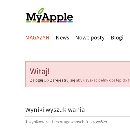
MAGAZYN
News
Nowe posty
Blogi
Witaj!
Zaloguj
lub
Zarejestruj się
aby uzyskać pełny dostęp do f
Wyniki wyszukiwania
1
wyników zostało otagowanych frazą
reżim