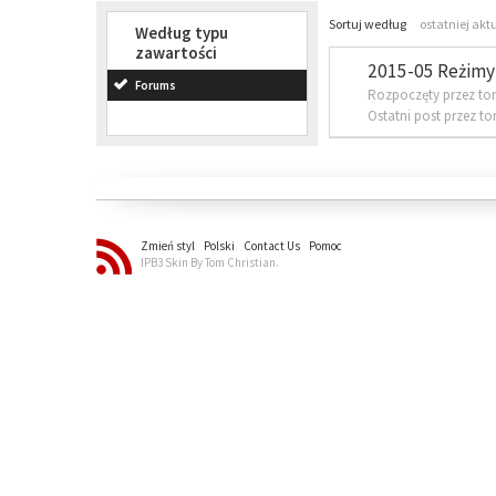
Sortuj według
ostatniej akt
Według typu
zawartości
2015-05 Reżimy 
Forums
Rozpoczęty przez to
Ostatni post przez t
Zmień styl
Polski
Contact Us
Pomoc
IPB3 Skin By Tom Christian.