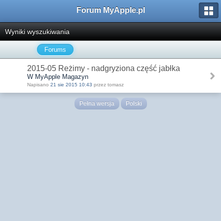
Forum MyApple.pl
Wyniki wyszukiwania
Forums
2015-05 Reżimy - nadgryziona część jabłka
W MyApple Magazyn
Napisano
21 sie 2015 10:43
przez tomasz
Pełna wersja
Polski