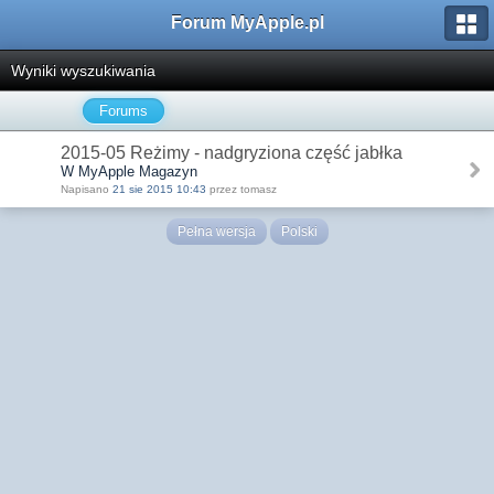
Forum MyApple.pl
Wyniki wyszukiwania
Forums
2015-05 Reżimy - nadgryziona część jabłka
W MyApple Magazyn
Napisano
21 sie 2015 10:43
przez tomasz
Pełna wersja
Polski