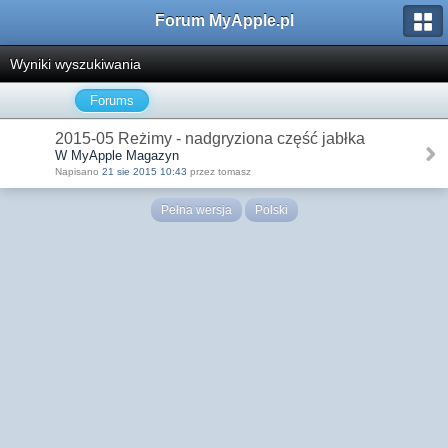
Forum MyApple.pl
Wyniki wyszukiwania
Forums
2015-05 Reżimy - nadgryziona część jabłka
W MyApple Magazyn
Napisano
21 sie 2015 10:43
przez tomasz
Pełna wersja
Polski