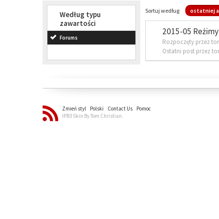
Sortuj według
ostatniej a
Według typu
zawartości
2015-05 Reżimy 
Forums
Rozpoczęty przez to
Ostatni post przez t
Zmień styl
Polski
Contact Us
Pomoc
IPB3 Skin By Tom Christian.