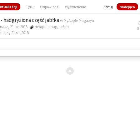
ktualizacji
Tytuł
Odpowiedzi
Wyświetlenia
Sortuj
malejąco
- nadgryziona część jabłka
w
MyApple Magazyn
masz, 21 sie 2015
myapplemag
,
reżim
5
omasz ,
21 sie 2015