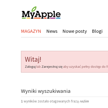
MAGAZYN
News
Nowe posty
Blogi
Witaj!
Zaloguj
lub
Zarejestruj się
aby uzyskać pełny dostęp do f
Wyniki wyszukiwania
1
wyników zostało otagowanych frazą
reżim