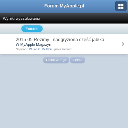
Forum MyApple.pl
Wyniki wyszukiwania
Forums
2015-05 Reżimy - nadgryziona część jabłka
W MyApple Magazyn
Napisano
21 sie 2015 10:43
przez tomasz
Pełna wersja
Polski