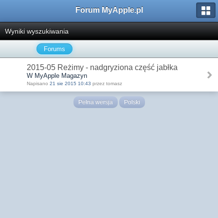
Forum MyApple.pl
Wyniki wyszukiwania
Forums
2015-05 Reżimy - nadgryziona część jabłka
W MyApple Magazyn
Napisano
21 sie 2015 10:43
przez tomasz
Pełna wersja
Polski