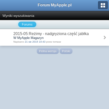
Forum MyApple.pl
Wyniki wyszukiwania
Forums
2015-05 Reżimy - nadgryziona część jabłka
W MyApple Magazyn
Napisano
21 sie 2015 10:43
przez tomasz
Pełna wersja
Polski