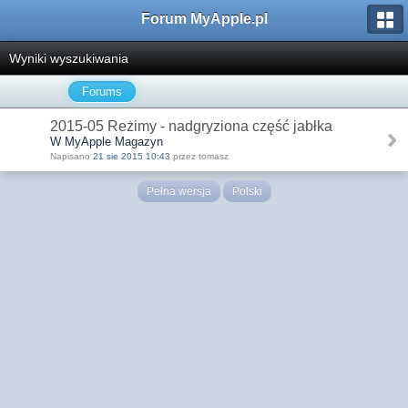
Forum MyApple.pl
Wyniki wyszukiwania
Forums
2015-05 Reżimy - nadgryziona część jabłka
W MyApple Magazyn
Napisano
21 sie 2015 10:43
przez tomasz
Pełna wersja
Polski