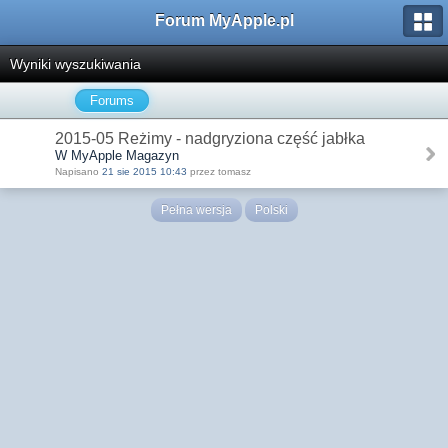
Forum MyApple.pl
Wyniki wyszukiwania
Forums
2015-05 Reżimy - nadgryziona część jabłka
W MyApple Magazyn
Napisano
21 sie 2015 10:43
przez tomasz
Pełna wersja
Polski