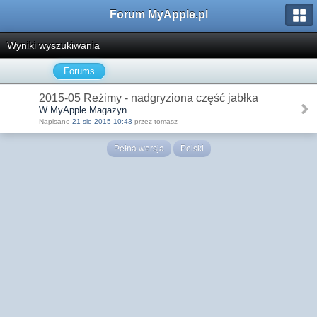
Forum MyApple.pl
Wyniki wyszukiwania
Forums
2015-05 Reżimy - nadgryziona część jabłka
W MyApple Magazyn
Napisano
21 sie 2015 10:43
przez tomasz
Pełna wersja
Polski