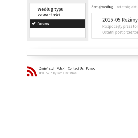
Sortuj według
ostatniej akt
Według typu
zawartości
2015-05 Reżimy 
Forums
Rozpoczęty przez to
Ostatni post przez t
Zmień styl
Polski
Contact Us
Pomoc
IPB3 Skin By Tom Christian.