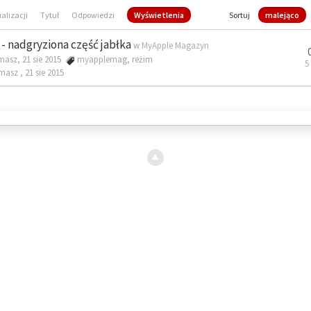
ualizacji
Tytuł
Odpowiedzi
Wyświetlenia
Sortuj
malejąco
- nadgryziona część jabłka
w
MyApple Magazyn
masz, 21 sie 2015
myapplemag
,
reżim
5
omasz ,
21 sie 2015