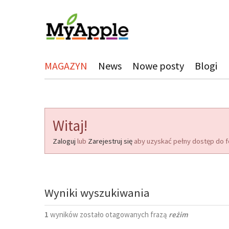
MAGAZYN
News
Nowe posty
Blogi
Witaj!
Zaloguj
lub
Zarejestruj się
aby uzyskać pełny dostęp do f
Wyniki wyszukiwania
1
wyników zostało otagowanych frazą
reżim