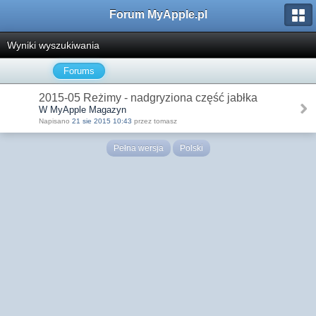
Forum MyApple.pl
Wyniki wyszukiwania
Forums
2015-05 Reżimy - nadgryziona część jabłka
W MyApple Magazyn
Napisano
21 sie 2015 10:43
przez tomasz
Pełna wersja
Polski