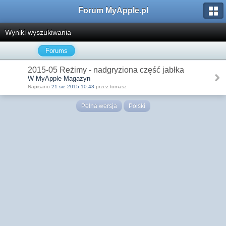
Forum MyApple.pl
Wyniki wyszukiwania
Forums
2015-05 Reżimy - nadgryziona część jabłka
W MyApple Magazyn
Napisano
21 sie 2015 10:43
przez tomasz
Pełna wersja
Polski