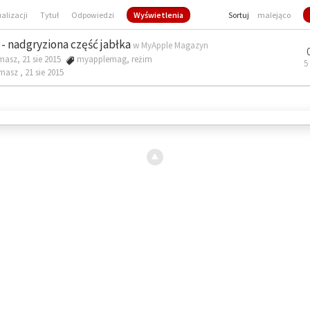
ualizacji
Tytuł
Odpowiedzi
Wyświetlenia
Sortuj
malejąco
- nadgryziona część jabłka
w
MyApple Magazyn
masz, 21 sie 2015
myapplemag
,
reżim
5
omasz ,
21 sie 2015