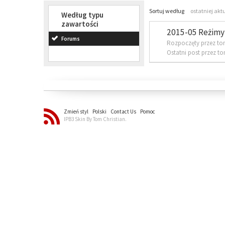
Sortuj według
ostatniej akt
Według typu
zawartości
2015-05 Reżimy 
Forums
Rozpoczęty przez to
Ostatni post przez t
Zmień styl
Polski
Contact Us
Pomoc
IPB3 Skin By Tom Christian.