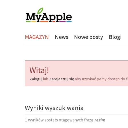
MAGAZYN
News
Nowe posty
Blogi
Witaj!
Zaloguj
lub
Zarejestruj się
aby uzyskać pełny dostęp do f
Wyniki wyszukiwania
1
wyników zostało otagowanych frazą
reżim