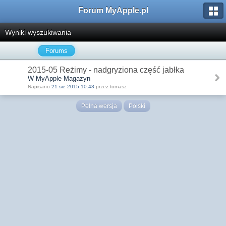
Forum MyApple.pl
Wyniki wyszukiwania
Forums
2015-05 Reżimy - nadgryziona część jabłka
W MyApple Magazyn
Napisano
21 sie 2015 10:43
przez tomasz
Pełna wersja
Polski