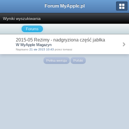
Forum MyApple.pl
Wyniki wyszukiwania
Forums
2015-05 Reżimy - nadgryziona część jabłka
W MyApple Magazyn
Napisano
21 sie 2015 10:43
przez tomasz
Pełna wersja
Polski