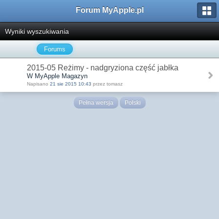
Forum MyApple.pl
Wyniki wyszukiwania
Forums
2015-05 Reżimy - nadgryziona część jabłka
W MyApple Magazyn
Napisano
21 sie 2015 10:43
przez tomasz
Pełna wersja
Polski