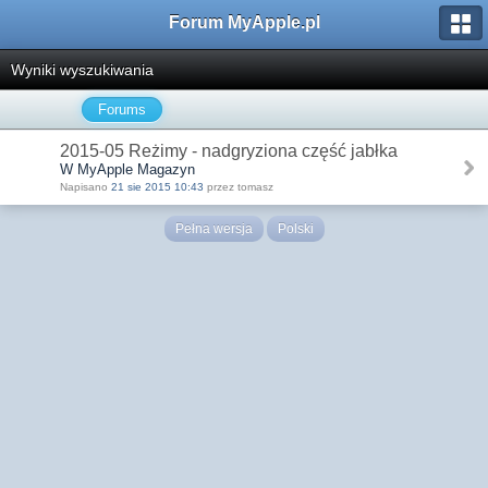
Forum MyApple.pl
Wyniki wyszukiwania
Forums
2015-05 Reżimy - nadgryziona część jabłka
W MyApple Magazyn
Napisano
21 sie 2015 10:43
przez tomasz
Pełna wersja
Polski