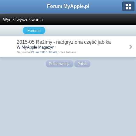
Forum MyApple.pl
Wyniki wyszukiwania
Forums
2015-05 Reżimy - nadgryziona część jabłka
W MyApple Magazyn
Napisano
21 sie 2015 10:43
przez tomasz
Pełna wersja
Polski