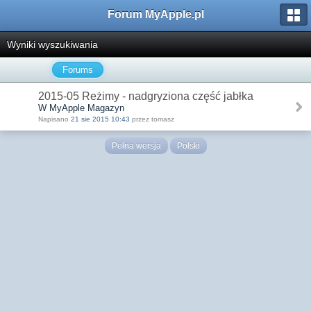
Forum MyApple.pl
Wyniki wyszukiwania
Forums
2015-05 Reżimy - nadgryziona część jabłka
W MyApple Magazyn
Napisano
21 sie 2015 10:43
przez tomasz
Pełna wersja
Polski