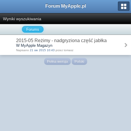
Forum MyApple.pl
Wyniki wyszukiwania
Forums
2015-05 Reżimy - nadgryziona część jabłka
W MyApple Magazyn
Napisano
21 sie 2015 10:43
przez tomasz
Pełna wersja
Polski